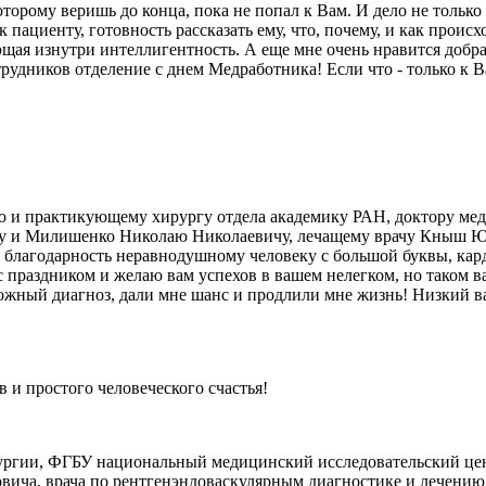
оторому веришь до конца, пока не попал к Вам. И дело не толь
 пациенту, готовность рассказать ему, что, почему, и как происх
ющая изнутри интеллигентность. А еще мне очень нравится добра
трудников отделение с днем Медработника! Если что - только к В
и практикующему хирургу отдела академику РАН, доктору медиц
чу и Милишенко Николаю Николаевичу, лечащему врачу Кныш Юл
 благодарность неравнодушному человеку с большой буквы, кар
с праздником и желаю вам успехов в вашем нелегком, но таком ва
ожный диагноз, дали мне шанс и продлили мне жизнь! Низкий ва
и простого человеческого счастья!
ургии, ФГБУ национальный медицинский исследовательский цен
овича, врача по рентгенэндоваскулярным диагностике и лечению