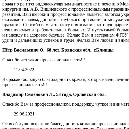
врача по рентгенэндоваскулярным диагностике и лечению Мел
хирургии им. А.В. Вишневского с профессиональным праздник
развития. Ваш высокий профессионализм является залогом укр
оказываете людям, достойны глубокого признания и заслужив
праздник. Спасибо вам за теплоту и внимание, которую дарите 
невыносимых и требовательных больных. И пусть самой большо
и надежду на здоровое будущее. Желаю Вам и ветеранам ФГБУ
удачи и дальнейших успехов в труде. Желаю Вам любви и внима
Пётр Васильевич О., 68 лет, Брянская обл., г.Клинцы
Спасибо что такие профессионалы есть!!!
11.04.2022
Выражаю большую благодарность врачам, которые меня лечили,
профессионалы есть!!!
Владимир Семенович Л., 53 года, Орловская обл.
Спасибо Вам за профессионализм, поддержку, чуткое и внимат
29.06.2021
От всей души выражаю благодарность команде профессионалов
поддержку, чуткое и внимательное отношение. Благодарю за Ва