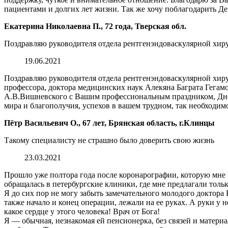
пациентами и долгих лет жизни. Так же хочу поблагодарить Де
Екатерина Николаевна П., 72 года, Тверская обл.
Поздравляю руководителя отдела рентгенэндоваскулярной хиру
19.06.2021
Поздравляю руководителя отдела рентгенэндоваскулярной хи
профессора, доктора медицинских наук Алекяна Баграта Гега
А.В.Вишневского с Вашим профессиональным праздником, Днём 
мира и благополучия, успехов в вашем трудном, так необходим
Пётр Васильевич О., 67 лет, Брянская область, г.Клинцы
Такому специалисту не страшно было доверить свою жизнь
23.03.2021
Прошло уже полтора года после коронарографии, которую мне п
обращалась в петербургские клиники, где мне предлагали то
Я до сих пор не могу забыть замечательного молодого доктора
также начало и конец операции, лежали на ее руках. А руки у
какое сердце у этого человека! Врач от Бога!
Я — обычная, незнакомая ей пенсионерка, без связей и материа