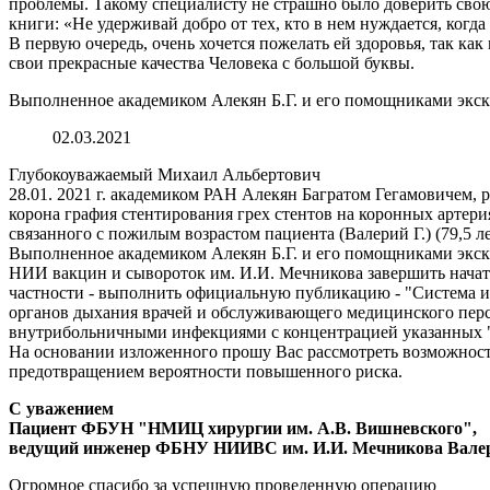
проблемы. Такому специалисту не страшно было доверить свою 
книги: «Не удерживай добро от тех, кто в нем нуждается, когда 
В первую очередь, очень хочется пожелать ей здоровья, так ка
свои прекрасные качества Человека с большой буквы.
Выполненное академиком Алекян Б.Г. и его помощниками экск
02.03.2021
Глубокоуважаемый Михаил Альбертович
28.01. 2021 г. академиком РАН Алекян Багратом Гегамовичем
корона графия стентирования грех стентов на коронных артер
связанного с пожилым возрастом пациента (Валерий Г.) (79,5 ле
Выполненное академиком Алекян Б.Г. и его помощниками экс
НИИ вакцин и сывороток им. И.И. Мечникова завершить начат
частности - выполнить официальную публикацию - "Система и
органов дыхания врачей и обслуживающего медицинского перс
внутрибольничными инфекциями с концентрацией указанных "к
На основании изложенного прошу Вас рассмотреть возможност
предотвращением вероятности повышенного риска.
С уважением
Пациент ФБУН "НМИЦ хирургии им. А.В. Вишневского",
ведущий инженер ФБНУ НИИВС им. И.И. Мечникова Валер
Огромное спасибо за успешную проведенную операцию