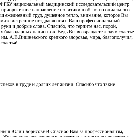
в ФГБУ национальный медицинский исследовательский центр
 приоритетное направление политики в области социального
аш ежедневный труд, душевное тепло, внимание, которое Вы
римите искренние поздравления в Ваш профессиональный
руки и добрые слова. Спасибо, что терпите нас, порой,
их благодарных пациентов. Ведь Вы возвращаете людям счастье
им. А.В.Вишневского крепкого здоровья, мира, благополучия,
счастья!
пехов в труде и долгих лет жизни. Спасибо что такие
 Кныш Юлии Борисовне! Спасибо Вам за профессионализм,
 Желаю крепкого здоровья, позитива, которым вы делитесь с