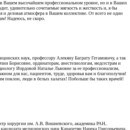
ко в Вашем высочайшем профессиональном уровне, но и в Ваших
одит, удивительно сочетаемые мягкость и жесткость и, я бы
я и деловая атмосфера в Вашем коллективе. От всего не один
ам! Надеюсь, не скоро.
инских наук, профессору Алекяну Баграту Гегамовичу, а так
ии Борисовне, ординаторам, анестезиологам, медсестрам и
диологу Иордовой Наталье Львовне за ее профессионализм,
жном для нас, пациентов, труде, здоровья вам и благополучия!
м поклон, люди в белых халатах! Побольше бы таких врачей!
тр хирургии им. А.В. Вишневского, академика РАН,
 кандидата медицинских наук Карапетян Нарека Григорьевича,