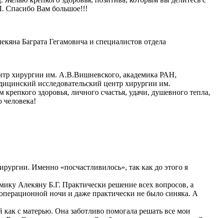
Л. Спасибо Вам большое!!!
екяна Баграта Гегамовича и специалистов отдела
нтр хирургии им. А.В.Вишневского, академика РАН,
едицинский исследовательский центр хирургии им.
репкого здоровья, личного счастья, удачи, душевного тепла,
о человека!
рургии. Именно «посчастливилось», так как до этого я
емику Алекяну Б.Г. Практически решение всех вопросов, а
леоперационной ночи и даже практически не было синяка. А
й как с матерью. Она заботливо помогала решать все мои