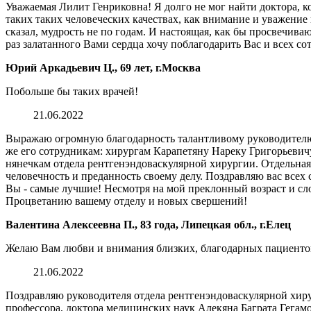
Уважаемая Лилит Генриковна! Я долго не мог найти доктора, к
таких таких человеческих качествах, как внимание и уважение к
сказал, мудрость не по годам. И настоящая, как бы просвечива
раз залатанного Вами сердца хочу поблагодарить Вас и всех со
Юрий Аркадьевич Ц., 69 лет, г.Москва
Побольше бы таких врачей!
21.06.2022
Выражаю огромную благодарность талантливому руководителю 
же его сотрудникам: хирургам Карапетяну Нареку Григорьеви
нянечкам отдела рентгенэндоваскулярной хирургии. Отдельная
человечность и преданность своему делу. Поздравляю вас всех 
Вы - самые лучшие! Несмотря на мой преклонный возраст и сл
Процветанию вашему отделу и новых свершений!
Валентина Алексеевна П., 83 года, Липецкая обл., г.Елец
Желаю Вам любви и внимания близких, благодарных пациентов 
21.06.2022
Поздравляю руководителя отдела рентгенэндоваскулярной хир
профессора, доктора медицинских наук Алекяна Баграта Гегам