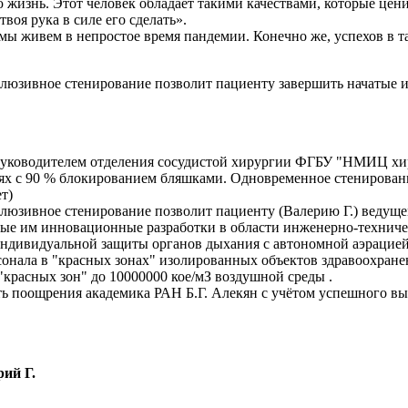
жизнь. Этот человек обладает такими качествами, которые цени
твоя рука в силе его сделать».
к мы живем в непростое время пандемии. Конечно же, успехов в 
люзивное стенирование позволит пациенту завершить начатые 
, руководителем отделения сосудистой хирургии ФГБУ "НМИЦ х
иях с 90 % блокированием бляшками. Одновременное стенирован
т)
клюзивное стенирование позволит пациенту (Валерию Г.) веду
ые им инновационные разработки в области инженерно-техничес
ндивидуальной защиты органов дыхания с автономной аэрацией
онала в "красных зонах" изолированных объектов здравоохран
расных зон" до 10000000 кое/мЗ воздушной среды .
ь поощрения академика РАН Б.Г. Алекян с учётом успешного вып
ий Г.