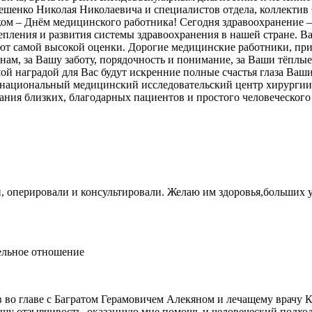
ешенко Николая Николаевича и специалистов отдела, коллекти
ом – Днём медицинского работника! Сегодня здравоохранение –
епления и развития системы здравоохранения в нашей стране. В
ают самой высокой оценки. Дорогие медицинские работники, п
нам, за Вашу заботу, порядочность и понимание, за Ваши тёплые 
й наградой для Вас будут искренние полные счастья глаза Ваш
 национальный медицинский исследовательский центр хирургии 
ния близких, благодарных пациентов и простого человеческого 
 оперировали и консультировали. Желаю им здоровья,больших ус
ельное отношение
 во главе с Багратом Герамовичем Алекяном и лечащему врачу
шу отзывчивость, оказанную мне помощь и человеческий подход.