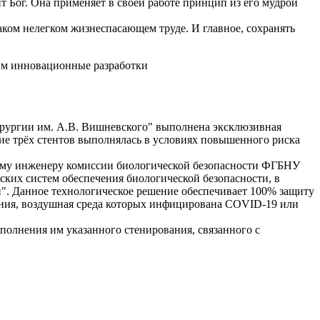
т Бог. Она применяет в своей работе принцип из его мудрой
таком нелегком жизнеспасающем труде. И главное, сохранять
им инновационные разработки
ирургии им. А.В. Вишневского" выполнена эксклюзивная
ие трёх стентов выполнялась в условиях повышенного риска
щему инженеру комиссии биологической безопасности ФГБНУ
ких систем обеспечения биологической безопасности, в
". Данное технологическое решение обеспечивает 100% защиту
ения, воздушная среда которых инфицирована COVID-19 или
олнения им указанного стенирования, связанного с