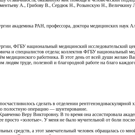
ментьеву А., Грибову В., Сердюк Н., Розынскую Н., Величкину 
ргии академика РАН, профессора, доктора медицинских наук Ал
рургии, ФГБУ национальный медицинский исследовательский це
мовича и специалистов отдела; коллектив ФГБУ национальный м
медицинского работника. В этот день от всей души желаю Вам к
ом людям труде, полезной и благородной работе на благо каждог
осчастливилось сделать в отделении рентгенэндоваскулярной хи
лько полостную операцию — шунтирование.
 Кравченко Веру Викторовну. В то время она ассистировала акад
 нее просто «золотые». У меня не было мучительной от боли пос
льных средств, а этот замечательный человек обращалась со мно