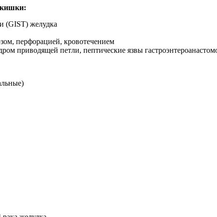
 кишки:
и (GIST) желудка
озом, перфорацией, кровотечением
ром приводящей петли, пептические язвы гастроэнтероанастомоза
альные)
 рака желудка