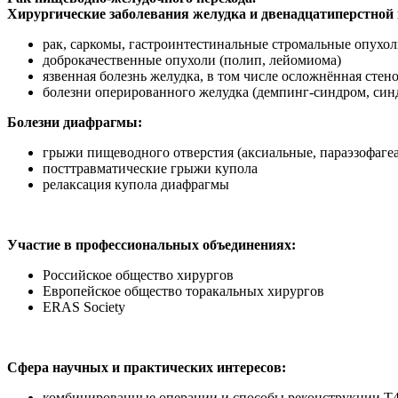
Хирургические заболевания желудка и двенадцатиперстной
рак, саркомы, гастроинтестинальные стромальные опухол
доброкачественные опухоли (полип, лейомиома)
язвенная болезнь желудка, в том числе осложнённая стен
болезни оперированного желудка (демпинг-синдром, синд
Болезни диафрагмы:
грыжи пищеводного отверстия (аксиальные, параэзофаге
посттравматические грыжи купола
релаксация купола диафрагмы
Участие в профессиональных объединениях:
Российское общество хирургов
Европейское общество торакальных хирургов
ERAS Society
Сфера научных и практических интересов:
комбинированные операции и способы реконструкции Т4