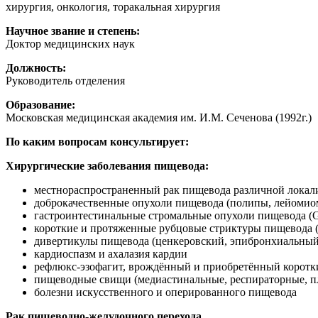
хирургия, онкология, торакальная хирургия
Научное звание и степень:
Доктор медицинских наук
Должность:
Руководитель отделения
Образование:
Московская медицинская академия им. И.М. Сеченова (1992г.)
По каким вопросам консультирует:
Хирургические заболевания пищевода:
местнораспространенный рак пищевода различной локал
доброкачественные опухоли пищевода (полипы, лейомиом
гастроинтестинальные стромальные опухоли пищевода (
короткие и протяженные рубцовые стриктуры пищевода (
дивертикулы пищевода (ценкеровский, эпибронхиальный
кардиоспазм и ахалазия кардии
рефлюкс-эзофагит, врождённый и приобретённый корот
пищеводные свищи (медиастинальные, респираторные, п
болезни искусственного и оперированного пищевода
Рак пищеводно-желудочного перехода.