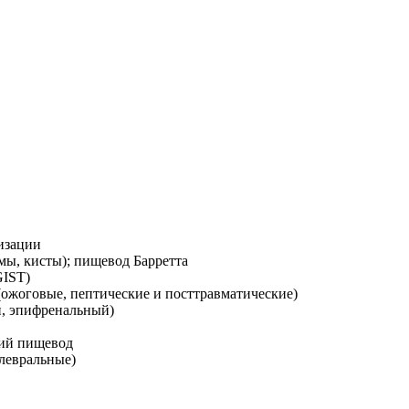
изации
ы, кисты); пищевод Барретта
GIST)
ожоговые, пептические и посттравматические)
, эпифренальный)
кий пищевод
левральные)