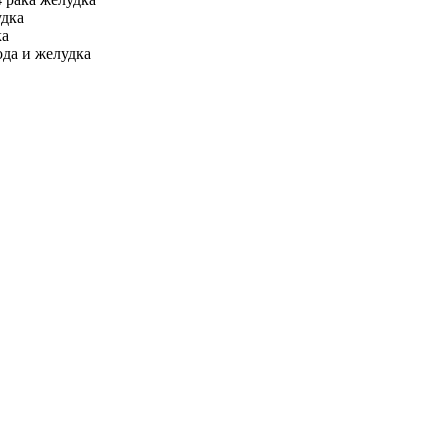
удка
ка
ода и желудка