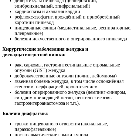
дивертикулы пищевода (ценкеровский,
эпибронхиальный, эпифренальный)
кардиоспазм и ахалазия кардии
рефлюкс-эзофагит, врождённый и приобретённый
короткий пищевод
пищеводные свищи (медиастинальные, респираторные,
плевральные)
болезни искусственного и оперированного пищевода
Хирургические заболевания желудка и
двенадцатиперстной кишки:
рак, саркомы, гастроинтестинальные стромальные
опухоли (GIST) желудка
доброкачественные опухоли (полип, лейомиома)
язвенная болезнь желудка, в том числе осложнённая
стенозом, перфорацией, кровотечением
болезни оперированного желудка (демпинг-синдром,
синдром приводящей петли, пептические язвы
гастроэнтероанастомоза и т.п.).
Болезни диафрагмы:
грыжи пищеводного отверстия (аксиальные,
параэзофагеальные)
посттравматические грыжи купола