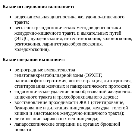
Какие исследования выполняет:
видеокапсульная диагностика желудочно-кишечного
тракта;
весь спектр эндоскопических методов диагностики
желудочно-кишечного тракта и дыхательных путей
(ЭГДС, дуоденоскопия, интестиноскопия, колоноскопия,
ректоскопия, ларинготрахеобронхоскопия,
холедохоскопия).
Какие операции выполняет:
ретроградные вмешательства
гепатопанкреатобилиарной зоны (ЭРХПГ,
папиллосфинктеротомия, литоэкстракция, литотрипсия,
стентирования желчных и панкреатического протоков);
эндоскопическое удаление новообразований желудочно-
кишечного тракта и трахеобронхиального дерева;
восстановление проходимости ЖКТ (стентирование,
бужирование и дилятация пищевода, желудка, толстой
кишки и анастомозов желудочно-кишечного тракта);
лигирование варикозных вен пищевода;
лапароскопические операции на органах брюшной
полости.