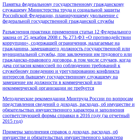
Памятка федеральному государственному гражданскому
служащему Министерства труда и социальной защиты
Российской Федерации, планирующему увольнение с
федеральной государственной гражданской службы
Разъяснения практики применения статьи 12 Федерального
закона от 25 декабря 2008 г. № 273-ФЗ «О противодействии
коррупции», содержащей ограничения, налагаемые на
гражданина, замещавшего должность государственной или
муниципальной службы, при заключении им трудового или
гражданско-правового договора, в том числе случаев, когда
дача согласия комиссией по соблюдению требований к
служебному поведению и урегулированию конфликта
интересов бывшему государственному служащему на
замещение им должности в коммерческой или
некоммерческой организации не требуется
Методические рекомендации Минтруда России по вопросам
представления сведений о доходах, расходах, об имуществе и
обязательствах имущественного характера и заполнения
соответствующей формы справки в 2016 году (за отчетный
2015 год)
Примеры заполнения справок о доходах, расходах, об
имуществе и обязательствах имущественного характера