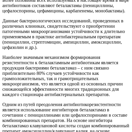
Более половины всех используемых в настоящее время в мире
антибиотиков составляют беталактамы (пенициллины,
цефалоспорины, цефамицины, карбапенемы, монобактамы).
Данные бактериологических исследований, проведенных в
различных клиниках, свидетельствуют о приобретении
патогенными микроорганизмами устойчивости к длительно
применяемым в практике антибактериальным препаратам
(пенициллин, стрептомицин, ампициллин, амоксициллин,
цефазолин и др.).
Наиболее значимым механизмом формирования
резистентности к беталактамным антибиотикам является
продукция бактериями беталактамаз – с ним связано
приблизительно 80% случаев устойчивости как
грамположительных, так и грамотрицательных
микроорганизмов, что является одной из основных причин
снижающейся эффективности многих традиционных для
каждого стационара антибактериальных препаратов.
Одним из путей преодоления антибиотикорезистентности
является использование ингибиторов беталактамаз в
сочетании с пенициллинами или цефалоспоринами в составе
комбинированных препаратов. На основе ингибитора
беталактамаз клавулановой кислоты создан комбинированный
препарат амоксициллин/клавуланат калия, на основе