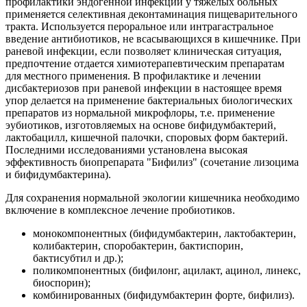
профилактики эндогенной инфекции у тяжелых больных
применяется селективная деконтаминация пищеварительного
тракта. Используется пероральное или интрагастральное
введение антибиотиков, не всасывающихся в кишечнике. При
раневой инфекции, если позволяет клиническая ситуация,
предпочтение отдается химиотерапевтическим препаратам
для местного применения. В профилактике и лечении
дисбактериозов при раневой инфекции в настоящее время
упор делается на применение бактериальных биологических
препаратов из нормальной микрофлоры, т.е. применение
эубиотиков, изготовляемых на основе бифидумбактерий,
лактобацилл, кишечной палочки, споровых форм бактерий.
Последними исследованиями установлена высокая
эффективность биопрепарата "Бифилиз" (сочетание лизоцима
и бифидумбактерина).
Для сохранения нормальной экологии кишечника необходимо
включение в комплексное лечение пробиотиков.
монокомпонентных (бифидумбактерин, лактобактерин,
колибактерин, споробактерин, бактиспорин,
бактисубтил и др.);
поликомпонентных (бифилонг, ацилакт, ацинол, линекс,
биоспорин);
комбинированных (бифидумбактерин форте, бифилиз).