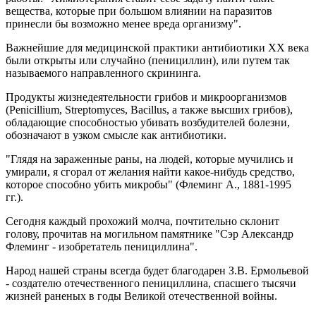
вещества, которые при большом влиянии на паразитов
принесли бы возможно менее вреда организму".
Важнейшие для медицинской практики антибиотики ХХ века
были открыты или случайно (пенициллин), или путем так
называемого направленного скрининга.
Продукты жизнедеятельности грибов и микроорганизмов
(Penicillium, Streptomyces, Bacillus, а также высших грибов),
обладающие способностью убивать возбудителей болезни,
обозначают в узком смысле как антибиотики.
"Глядя на зараженные раны, на людей, которые мучились и
умирали, я сгорал от желания найти какое-нибудь средство,
которое способно убить микробы" (Флеминг А., 1881-1995
гг.).
Сегодня каждый прохожий молча, почтительно склонит
голову, прочитав на могильном памятнике "Сэр Александр
Флеминг - изобретатель пенициллина".
Народ нашей страны всегда будет благодарен З.В. Ермольевой
- создателю отечественного пенициллина, спасшего тысячи
жизней раненых в годы Великой отечественной войны.