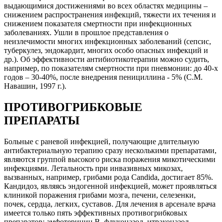
выдающимися достижениями во всех областях медицины –
снижением распространения инфекций, тяжести их течения и
снижением показателя смертности при инфекционных
заболеваниях. Ушли в прошлое представления о
неизлечимости многих инфекционных заболеваний (сепсис,
туберкулез, эндокардит, многих особо опасных инфекций и
др.). Об эффективности антибиотикотерапии можно судить,
например, по показателям смертности при пневмонии: до 40-х
годов – 30-40%, после внедрения пенициллина - 5% (С.М.
Навашин, 1997 г.).
ПРОТИВОГРИБКОВЫЕ
ПРЕПАРАТЫ
Больные с раневой инфекцией, получающие длительную
антибактериальную терапию сразу несколькими препаратами,
являются группой высокого риска поражения микотическими
инфекциями. Летальность при инвазивных микозах,
вызванных, например, грибами рода Candida, достигает 85%.
Кандидоз, являясь эндогенной инфекцией, может проявляться
клиникой поражения грибами мозга, печени, селезенки,
почек, сердца, легких, суставов. Для лечения в арсенале врача
имеется только пять эффективных противогрибковых
препаратов: амфотерицин В, флуконазол, итраконазол,