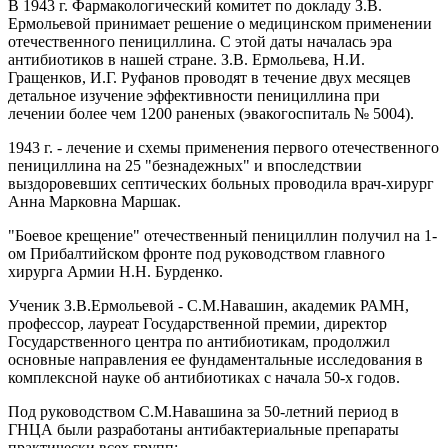
В 1943 г. Фармакологический комитет по докладу З.В.
Ермольевой принимает решение о медицинском применении
отечественного пенициллина. С этой даты началась эра
антибиотиков в нашей стране. З.В. Ермольева, Н.И.
Гращенков, И.Г. Руфанов проводят в течение двух месяцев
детальное изучение эффективности пенициллина при
лечении более чем 1200 раненых (эвакогоспиталь № 5004).
1943 г. - лечение и схемы применения первого отечественного
пенициллина на 25 "безнадежных" и впоследствии
выздоровевших септических больных проводила врач-хирург
Анна Марковна Маршак.
"Боевое крещение" отечественный пенициллин получил на 1-
ом Прибалтийском фронте под руководством главного
хирурга Армии Н.Н. Бурденко.
Ученик З.В.Ермольевой - С.М.Навашин, академик РАМН,
профессор, лауреат Государственной премии, директор
Государственного центра по антибиотикам, продолжил
основные направления ее фундаментальные исследования в
комплексной науке об антибиотиках с начала 50-х годов.
Под руководством С.М.Навашина за 50-летний период в
ГНЦА были разработаны антибактериальные препараты
практически всех групп: