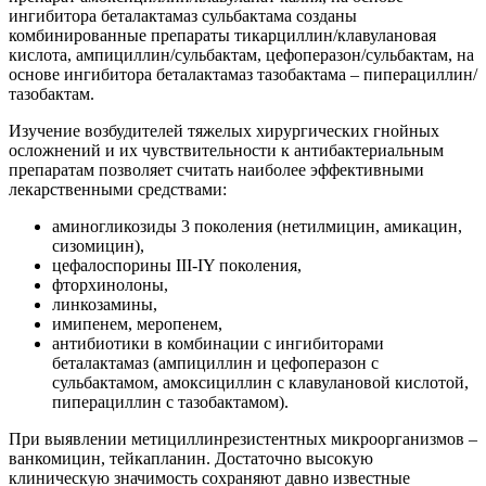
ингибитора беталактамаз сульбактама созданы
комбинированные препараты тикарциллин/клавулановая
кислота, ампициллин/сульбактам, цефоперазон/сульбактам, на
основе ингибитора беталактамаз тазобактама – пиперациллин/
тазобактам.
Изучение возбудителей тяжелых хирургических гнойных
осложнений и их чувствительности к антибактериальным
препаратам позволяет считать наиболее эффективными
лекарственными средствами:
аминогликозиды 3 поколения (нетилмицин, амикацин,
сизомицин),
цефалоспорины III-IY поколения,
фторхинолоны,
линкозамины,
имипенем, меропенем,
антибиотики в комбинации с ингибиторами
беталактамаз (ампициллин и цефоперазон с
сульбактамом, амоксициллин с клавулановой кислотой,
пиперациллин с тазобактамом).
При выявлении метициллинрезистентных микроорганизмов –
ванкомицин, тейкапланин. Достаточно высокую
клиническую значимость сохраняют давно известные