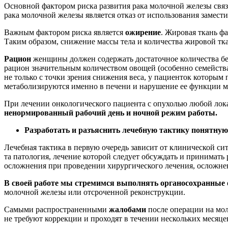
Основной фактором риска развития рака молочной железы свя
рака молочной железы является отказ от использования замес
Важным фактором риска является
ожирение
. Жировая ткань ф
Таким образом, снижение массы тела и количества жировой тк
Рацион
женщины должен содержать достаточное количества бе
рацион значительным количеством овощей (особенно семейства 
не только с точки зрения снижения веса, у пациенток которым 
метаболизируются именно в печени и нарушение ее функции м
При лечении онкологического пациента с опухолью любой ло
ненормированный рабочий день и ночной режим работы.
Разработать и разъяснить лечебную тактику понятн
Лечебная тактика в первую очередь зависит от клинической с
та патология, лечение которой следует обсуждать и принимат
осложнения при проведении хирургического лечения, осложне
В своей работе мы стремимся выполнять органосохранные
молочной железы или отсроченной реконструкции.
Самыми распространенными
жалобами
после операции на мо
не требуют коррекции и проходят в течении нескольких месяце