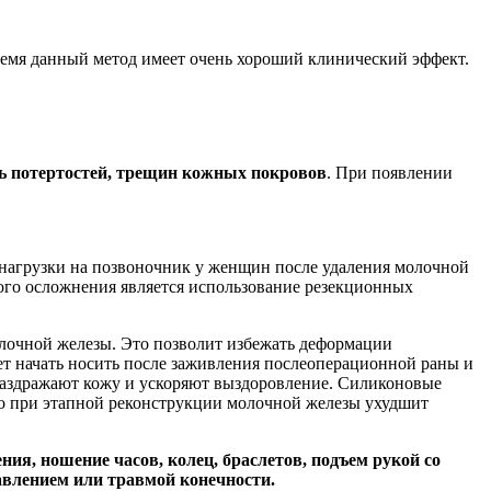
ремя данный метод имеет очень хороший клинический эффект.
ть потертостей, трещин кожных покровов
. При появлении
м нагрузки на позвоночник у женщин после удаления молочной
ого осложнения является использование резекционных
олочной железы. Это позволит избежать деформации
ет начать носить после заживления послеоперационной раны и
раздражают кожу и ускоряют выздоровление. Силиконовые
но при этапной реконструкции молочной железы ухудшит
ния, ношение часов, колец, браслетов, подъем рукой со
давлением или травмой конечности.