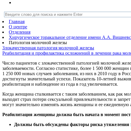
Главная
О центре
Отделения
Хирургическое торакальное отделение имени А.А. Вишнев
Патология молочной железы
Злокачественная патология молочной железы
Реабилитация и профилактика осложнений в лечении рака мо
Число пациентов с злокачественной патологией молочной жел
заболеваемости. Согласно статистике, более 1 500 000 женщи
1 250 000 новых случаев заболевания, из них в 2010 году в Ро
достигнуты значительный успехи. Показатель 10-летней выжив
реабилитация и наблюдение из года в год увеличивается.
Когда женщина сталкивается с таким заболеванием, как рак мо
выходит страх потери сексуальной привлекательности и запре
могут значительно изменять жизнь женщины и ее ежедневную 
Реабилитация женщины должна быть начата в момент поста
Должны быть обсуждены факторы риска утяжеления 