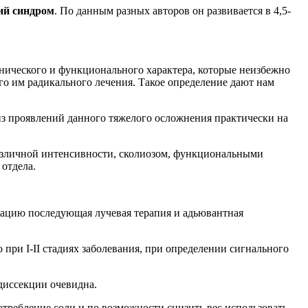
ий синдром
. По данным разных авторов он развивается в 4,5-
нического и функционального характера, которые неизбежно
го им радикального лечения. Такое определение дают нам
из проявлений данного тяжелого осложнения практически на
различной интенсивности, сколиозом, функциональными
отдела.
уацию последующая лучевая терапия и адьювантная
при I-II стадиях заболевания, при определении сигнального
диссекции очевидна.
отребление соли и по возможности снизить вес использовать