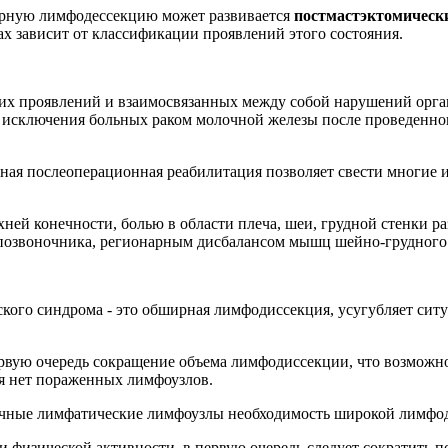
ширную лимфодессекцию может развивается
постмастэктомическ
ах зависит от классификации проявлений этого состояния.
их проявлений и взаимосвязанных между собой нарушений орга
з исключения больных раком молочной железы после проведенно
ная послеоперационная реабилитация позволяет свести многие 
ней конечности, болью в области плеча, шеи, грудной стенки 
 позвоночника, регионарным дисбалансом мышц шейно-грудного 
кого синдрома - это обширная лимфодиссекция, усугубляет сит
рвую очередь сокращение объема лимфодиссекции, что возможно 
я нет пораженных лимфоузлов.
шечные лимфатические лимфоузлы необходимость широкой лимфо
 физической активности, в первую очередь следует сократить п