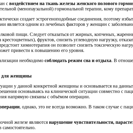
зан с
воздействием на ткань железы женского полового гормо
тительной (менопаузальной) гормональной терапии, кому препар
актически создает эстрогеноподобные соединения, поэтому избы
ани является одним из лечебных факторов у женщин с заболева
лковой пищи. Следует отказаться от жирных, копченых, жаренны
крестоцветных), фруктов, снизить углеводную нагрузку, отказат
предстоит химиотерапия он позволит снизить токсическую нагруз
ожет привести к повышению его уровня.
кализации необходимо
соблюдать режим сна и отдыха
. В отнош
ую для женщины
итуации у данной конкретной женщины и основывается на данных
ь решения основываясь на клинической ситуации совместно с па
ния напрямую связаны с объёмом операции.
 операции
, однако, это не всегда возможно. В таком случае с п
лочной железе являются
нарушение чувствительности, парастез
в самостоятельно.