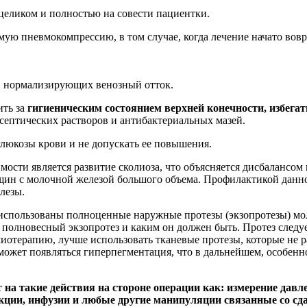
я целиком и полностью на совести пациентки.
мую пневмокомпрессию, в том случае, когда лечение начато вов
в нормализирующих венозный отток.
ить за
гигиеническим состоянием верхней конечности, избега
исептических растворов и антибактериальных мазей.
глюкозы крови и не допускать ее повышения.
мости является развитие сколиоза, что объясняется дисбалансо
нщин с молочной железой большого объема. Профилактикой данн
лезы.
ь использованы полноценные наружные протезы (экзопротезы) м
 полновесный экзопротез и каким он должен быть. Протез следу
отерапию, лучше использовать тканевые протезы, которые не 
 может появляться гиперпегментация, что в дальнейшем, особен
на такие действия на стороне операции как: измерение давле
ъекции, инфузии и любые другие манипуляции связанные со с