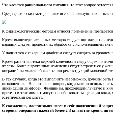
Что касается
рационального питания
, то этот вопрос остаетс
Среди физических методов чаще всего используют так называе
К фармакологическим методам относят применение препарато
Кроме вышеперечисленных методов следует внимательно след
царапин следует провести их обработку с использованием ант
У пациенток с сахарным диабетом следует следить за уровнем 
Кроме развития отека верхней конечности следующим по значи
железы. Более выраженные изменения будут встречаться у же
операций на молочной железе или реконструкций молочной же
В тех случаях, когда это выполнить невозможно, должны быт
позвоночника. Но возникает вопрос, когда можно использовать
ликвидации лимфореи. Женщинам, проходящим лучевую и хими
протезы в этот момент могут способствовать мацерации кожи,
эстетический результат.
К сожалению, мастэктомия несет в себе пожизненный запрет 
стороны операции тяжестей более 2-3 кг, взятие крови, ин