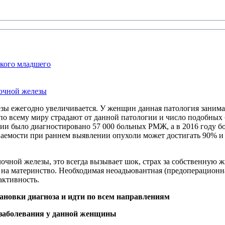
ского младшего
лочной железы
езы ежегодно увеличивается. У женщин данная патология заним
н по всему миру страдают от данной патологии и число подобны
ссии было диагностировано 57 000 больных РМЖ, а в 2016 году б
аемости при раннем выявлении опухоли может достигать 90% и 
лочной железы, это всегда вызывает шок, страх за собственную 
т на материнство. Необходимая неоадьювантная (предоперационн
активность.
новки диагноза и идти по всем направлениям
заболевания у данной женщины