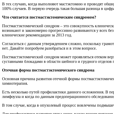
В тех случаях, когда выполняют мастэктомию и проводят об
100% случаев. В первую очередь такая большая разница в цифр
Что считается постмастэктомическим синдромом?
Постмастэктомический синдром – это совокупность клиническ
возникают и закономерно прогрессивно развиваются у всех бе
клинические рекомендации за 2013 год.
Согласиться с данным утверждением сложно, поскольку грамот
нет. Давайте попробуем разобраться и в этом вопросе.
Постмастэктомический синдром может проявляться отеком верх
суставными блокадами в области шейного и грудного отделов
Отечная форма постмастэктомического синдрома
Основная причина развития отечной формы постмастэктомичес
химиотерапия.
Есть несколько путей профилактики данного осложнения. В пе
лимфоузла и когда по данным предоперационного обследовани
В том случае, когда в опухолевый процесс вовлечены подмы
Для профилактики развития отека очень важен режим питания и